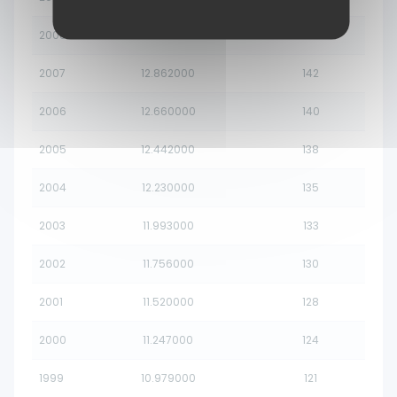
2008
13.056000
145
2007
12.862000
142
2006
12.660000
140
2005
12.442000
138
2004
12.230000
135
2003
11.993000
133
2002
11.756000
130
2001
11.520000
128
2000
11.247000
124
1999
10.979000
121