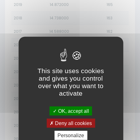
2019
14.872000
165
2018
14.738000
163
2017
14.588000
162
2016
14.435000
160
2015
14.279000
158
This site uses cookies
2014
14.114000
156
and gives you control
over what you want to
2013
13.952000
155
activate
2012
13.794000
153
OK, accept all
2011
13.612000
151
Deny all cookies
2010
13.436000
149
Personalize
2009
13.248000
147