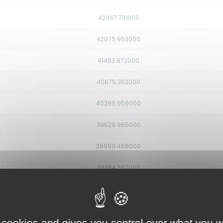
42647.731000
42075.953000
41483.872000
40875.363000
40255.956000
39629.965000
38999.468000
38364.307000
37723.803000
37076.387000
 cookies and gives you control over what you w