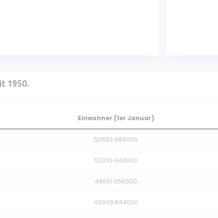
it 1950.
Einwohner (1er Januar)
50882.884000
50339.443000
49661.056000
48909.844000