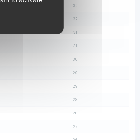
32
32
31
31
30
29
29
28
28
27
26