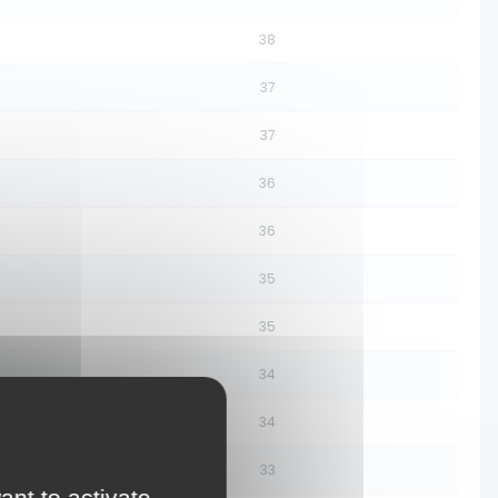
38
37
37
36
36
35
35
34
34
33
ant to activate