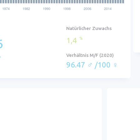
)
Natürlicher Zuwachs
1,4
%
6
r
Verhältnis M/F (2020)
96.47 ♂ /100 ♀