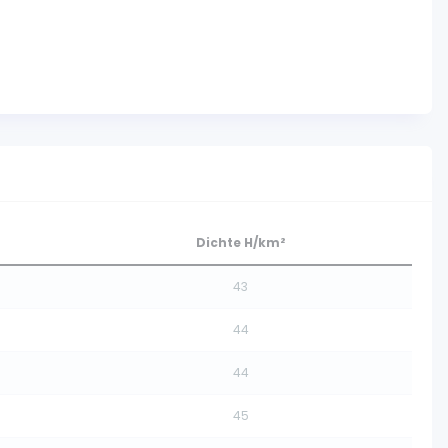
Dichte H/km²
43
44
44
45