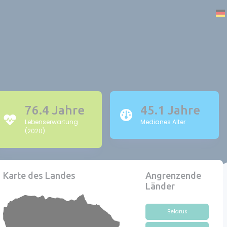
76.4 Jahre
45.1 Jahre
Lebenserwartung
Medianes Alter
(2020)
Karte des Landes
Angrenzende
Länder
Belarus