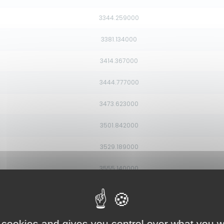
3344.259000
3381.134000
3414.367000
3444.777000
3473.623000
3501.842000
3529.189000
3555.140000
3579.911000
3603.756000
 cookies and gives you control over what you w