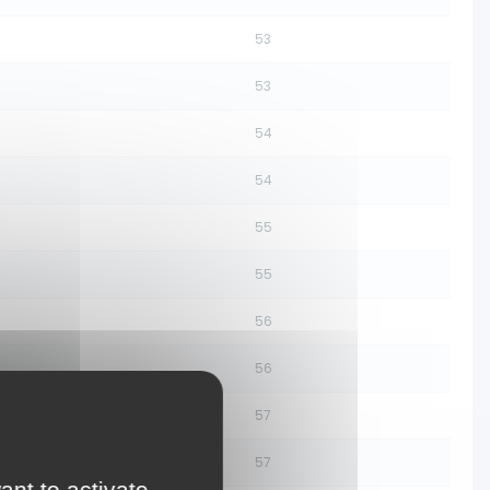
53
53
54
54
55
55
56
56
57
57
ant to activate